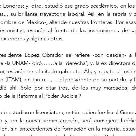
e Londres; y, otro, estudió ese grado académico, en los
. su brillante trayectoria laboral. Así, en la teoría y 
nombre de México-, allende nuestras fronteras. Por esas
sionistas, estarán al frente de las instituciones de salu
exteriores y algunas otras.
residente López Obrador se refiere -con desdén- a l
 -la UNAM- giró… …a la ‘derecha’; y, la ex directora de
or, estarán en el citado gabinete. Ah, y rebate al Instit
(ITAM), en tanto…, …el presidente de su partido, y fut
ió ahí. Solo por citar tres, de los muy marcados, desv
o de la Reforma al Poder Judicial?
lo estudiaron licenciatura, están: quien fue fiscal Genera
 y, en la nueva administración, será consejera Jurídic
en, sin antecedentes de formación en la materia, estuvo 