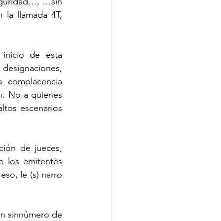
eguridad…, …sin 
la llamada 4T, 
inicio de esta 
designaciones, 
a complacencia 
n. No a quienes 
ltos escenarios 
ción de jueces, 
 los emitentes 
so, le (s) narro 
 un sinnúmero de 