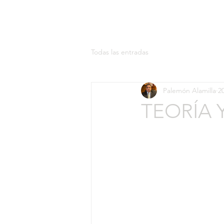
Todas las entradas
Palemón Alamilla
20
TEORÍA 