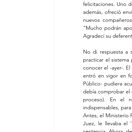
felicitaciones. Uno 
además, ofreció envi
nuevos compañeros,
“Mucho podrán apoya
Agradecí su deferente
No di respuesta a s
practicar el sistema
conocer el -ayer-. E
entró en vigor en f
Público- pudiera acu
debía comprobar el c
proceso). En el n
indispensables, para 
Antes, el Ministerio 
Juez, le llevaba el 
sentencia. Ahora, de