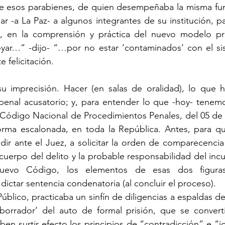
de esos parabienes, de quien desempeñaba la misma func
ar -a La Paz- a algunos integrantes de su institución, pa
 en la comprensión y práctica del nuevo modelo pro
r…” -dijo- “…por no estar ‘contaminados’ con el sist
 felicitación.
u imprecisión. Hacer (en salas de oralidad), lo que h
 penal acusatorio; y, para entender lo que -hoy- tenemo
l Código Nacional de Procedimientos Penales, del 05 de 
orma escalonada, en toda la República. Antes, para que
dir ante el Juez, a solicitar la orden de comparecencia
uerpo del delito y la probable responsabilidad del incul
uevo Código, los elementos de esas dos figuras 
dictar sentencia condenatoria (al concluir el proceso).
Público, practicaba un sinfín de diligencias a espaldas del
‘borrador’ del auto de formal prisión, que se convertí
ben surtir efecto los principios de “contradicción” e “ig