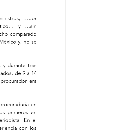
inistros, …por 
ítico… y …sin 
echo comparado 
México y, no se 
 y durante tres 
ados, de 9 a 14 
procurador era 
procuraduría en 
os primeros en 
iodista. En el 
riencia con los 