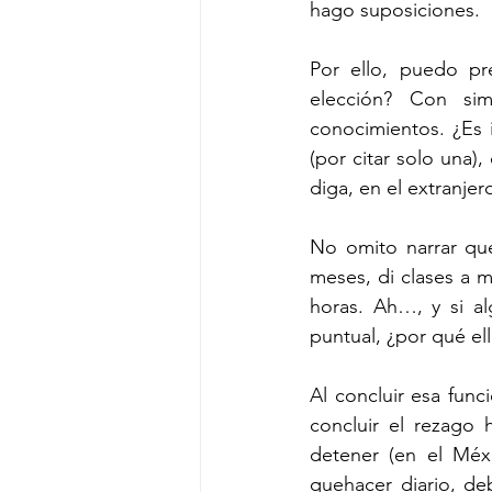
hago suposiciones.
Por ello, puedo pre
elección? Con sim
conocimientos. ¿Es 
(por citar solo una)
diga, en el extranje
No omito narrar que,
meses, di clases a m
horas. Ah…, y si al
puntual, ¿por qué el
Al concluir esa func
concluir el rezago 
detener (en el Méx
quehacer diario, deb