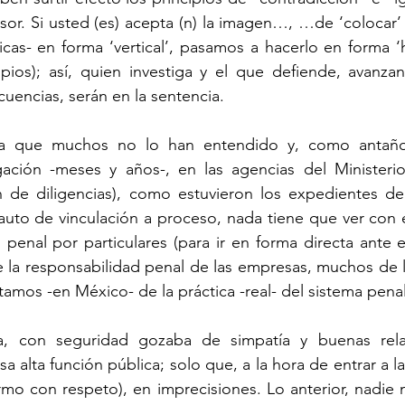
or. Si usted (es) acepta (n) la imagen…, …de ‘colocar’
icas- en forma ‘vertical’, pasamos a hacerlo en forma ‘h
pios); así, quien investiga y el que defiende, avanzan
cuencias, serán en la sentencia.
era que muchos no lo han entendido y, como antaño,
gación -meses y años-, en las agencias del Ministerio 
ín de diligencias), como estuvieron los expedientes de
auto de vinculación a proceso, nada tiene que ver con e
 penal por particulares (para ir en forma directa ante el
la responsabilidad penal de las empresas, muchos de lo
tamos -en México- de la práctica -real- del sistema pena
, con seguridad gozaba de simpatía y buenas relac
a alta función pública; solo que, a la hora de entrar a la 
irmo con respeto), en imprecisiones. Lo anterior, nadie m