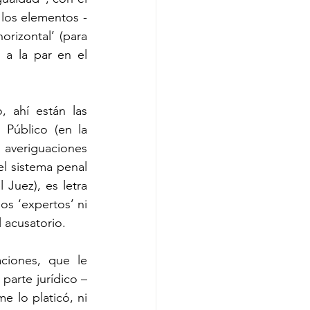
 los elementos -
orizontal’ (para 
 a la par en el 
 ahí están las 
Público (en la 
 averiguaciones 
l sistema penal 
 Juez), es letra 
s ‘expertos’ ni 
l acusatorio.
iones, que le 
parte jurídico – 
e lo platicó, ni 