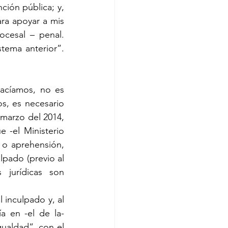
ión pública; y, 
ra apoyar a mis 
cesal – penal. 
ema anterior”. 
acíamos, no es 
s, es necesario 
marzo del 2014, 
 -el Ministerio 
 o aprehensión, 
pado (previo al 
jurídicas son 
 inculpado y, al 
a en -el de la- 
ualdad”, con el 