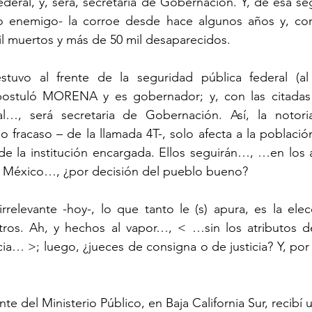
deral, y, será, secretaria de Gobernación. Y, de esa s
o enemigo- la corroe desde hace algunos años y, con 
l muertos y más de 50 mil desaparecidos.
stuvo al frente de la seguridad pública federal (al 
 postuló MORENA y es gobernador; y, con las citadas 
al…, será secretaria de Gobernación. Así, la notori
do fracaso – de la llamada 4T-, solo afecta a la població
 de la institución encargada. Ellos seguirán…, …en los a
de México…, ¿por decisión del pueblo bueno?
relevante -hoy-, lo que tanto le (s) apura, es la elec
tros. Ah, y hechos al vapor…, < …sin los atributos de
a… >; luego, ¿jueces de consigna o de justicia? Y, por e
e del Ministerio Público, en Baja California Sur, recibí