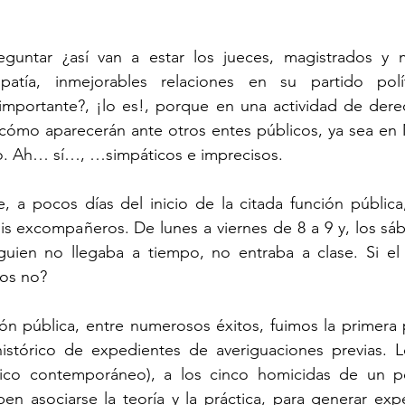
guntar ¿así van a estar los jueces, magistrados y m
patía, inmejorables relaciones en su partido pol
importante?, ¡lo es!, porque en una actividad de der
, cómo aparecerán ante otros entes públicos, ya sea en 
ro. Ah… sí…, …simpáticos e imprecisos.
 a pocos días del inicio de la citada función pública,
is excompañeros. De lunes a viernes de 8 a 9 y, los sáb
guien no llegaba a tiempo, no entraba a clase. Si el 
los no?
ión pública, entre numerosos éxitos, fuimos la primera 
histórico de expedientes de averiguaciones previas. L
ico contemporáneo), a los cinco homicidas de un per
en asociarse la teoría y la práctica, para generar expe