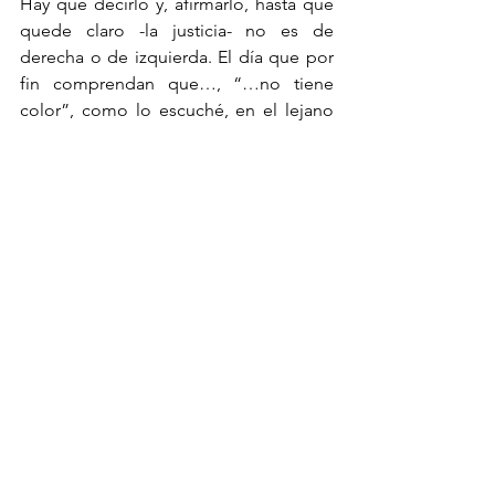
Hay que decirlo y, afirmarlo, hasta que 
quede claro -la justicia- no es de 
derecha o de izquierda. El día que por 
fin comprendan que…, “…no tiene 
color”, como lo escuché, en el lejano 
año 2000, de don Jorge Madrazo 
Cuéllar, entonces procurador de la 
República, no necesitaremos un 
número y una letra, bastará la “E” de 
excelencia.    
Los actores de la vida pública, los que 
contienden por el control del poder, y 
por erigirse triunfadores de las 
contiendas, debieran -creo- sacar de 
sus discursos a los muertos y 
descalificar a las universidades. Hay 
temas en el debate, que no tocan, con 
todo y que son más productivos y 